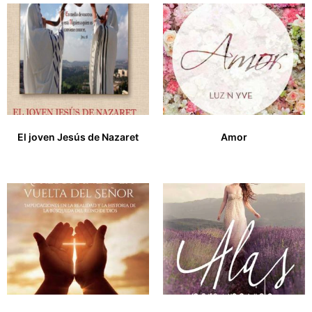
El joven Jesús de Nazaret
Amor
16,00
€
14,00
€