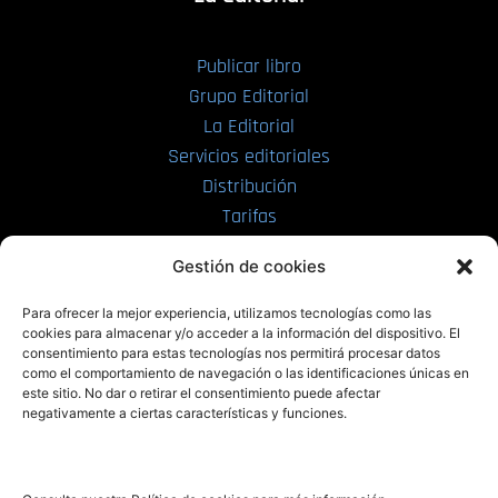
Publicar libro
Grupo Editorial
La Editorial
Servicios editoriales
Distribución
Tarifas
Enviar manuscrito
Gestión de cookies
PRL | Media
Para ofrecer la mejor experiencia, utilizamos tecnologías como las
cookies para almacenar y/o acceder a la información del dispositivo. El
consentimiento para estas tecnologías nos permitirá procesar datos
PRL | Films
como el comportamiento de navegación o las identificaciones únicas en
PRL | Play
este sitio. No dar o retirar el consentimiento puede afectar
negativamente a ciertas características y funciones.
PRL | LAB
PRL | Invierte
Blog