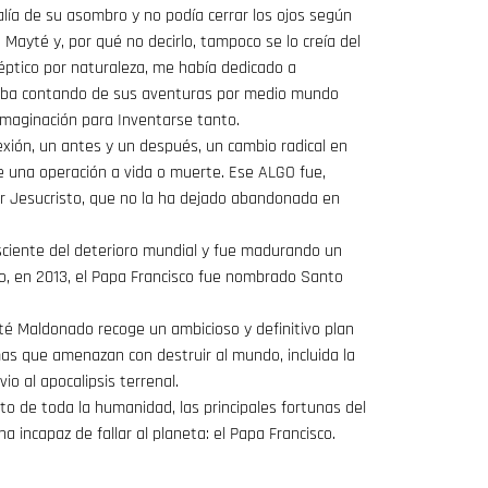
alía de su asombro y no podía cerrar los ojos según
 Mayté y, por qué no decirlo, tampoco se lo creía del
éptico por naturaleza, me había dedicado a
 iba contando de sus aventuras por medio mundo
 Imaginación para Inventarse tanto.
xión, un antes y un después, un cambio radical en
e una operación a vida o muerte. Ese ALGO fue,
r Jesucristo, que no la ha dejado abandonada en
ciente del deterioro mundial y fue madurando un
ndo, en 2013, el Papa Francisco fue nombrado Santo
yté Maldonado recoge un ambicioso y definitivo plan
mas que amenazan con destruir al mundo, incluida la
io al apocalipsis terrenal.
o de toda la humanidad, las principales fortunas del
 incapaz de fallar al planeta: el Papa Francisco.