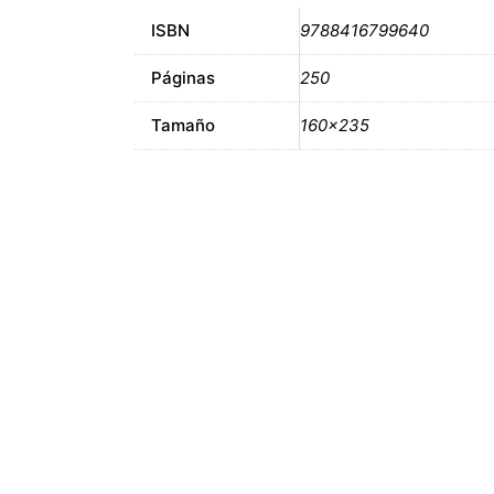
ISBN
9788416799640
Páginas
250
Tamaño
160×235