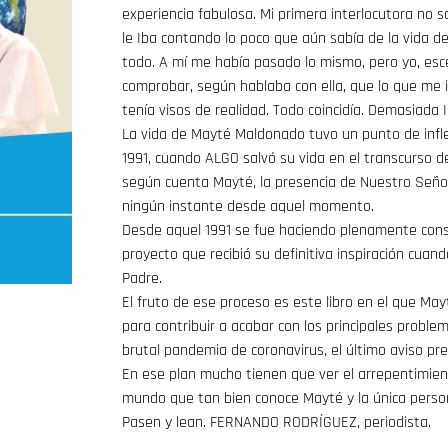
experiencia fabulosa. Mi primera interlocutora no s
le Iba contando lo poco que aún sabía de la vida de
todo. A mí me había pasado lo mismo, pero yo, esc
comprobar, según hablaba con ella, que lo que me
tenía visos de realidad. Todo coincidía. Demasiada
La vida de Mayté Maldonado tuvo un punto de infle
1991, cuando ALGO salvó su vida en el transcurso d
según cuenta Mayté, la presencia de Nuestro Seño
ningún instante desde aquel momento.
Desde aquel 1991 se fue haciendo plenamente cons
proyecto que recibió su definitiva inspiración cua
Padre.
El fruto de ese proceso es este libro en el que Ma
para contribuir a acabar con los principales proble
brutal pandemia de coronavirus, el último aviso prev
En ese plan mucho tienen que ver el arrepentimient
mundo que tan bien conoce Mayté y la única persona
Pasen y lean. FERNANDO RODRÍGUEZ, periodista.