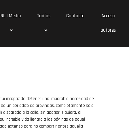
PRL | Media
Tarifas
Contacto
Acceso
autores
 fui incapaz de detener una imparable necesidad de
n de un periódico de provincias, completamente solo
 disparado a la calle, sin apagar, siquiera, el
 increíble vida llegara a las páginas de aquel
ado extenso para no compartir antes aquella