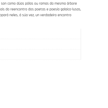
e son como dúas pólas ou ramas da mesma árbore
ais do reencontro dos poetas e poesía galaico-lusas,
topará neles, á súa vez, un verdadeiro encontro