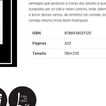
xemelgas que perduran a través dos séculos e qu
xunguidas por un talo e raices comúns, onde, adem
o lector destes versos, de temática tan variada, a
consigo mesmo (Anxo Boán Rodríguez).
ISBN
9788418031120
Páginas
322
Tamaño
150×210