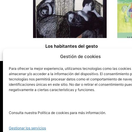
Los habitantes del gesto
9,00
€
8,00
€
Gestión de cookies
Para ofrecer la mejor experiencia, utilizamos tecnologías como las cookies
almacenar y/o acceder a la información del dispositivo. El consentimiento 
tecnologías nos permitirá procesar datos como el comportamiento de nave
La ed
identificaciones únicas en este sitio. No dar o retirar el consentimiento pue
negativamente a ciertas características y funciones.
Publica tu libro con el sello
Publica
pionero de autoedición
Grupo 
Consulta nuestra Política de cookies para más información.
La Edi
911 413 306
Servic
Gestionar los servicios