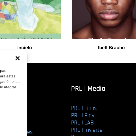
Incielo
Ibelt Bracho
17,00
€
 para
para estas
gación o las
itorial
PRL | Media
de afectar
PRL | Films
r libro
PRL | Play
Editorial
PRL | LAB
torial
PRL | Invierte
ios editoriales