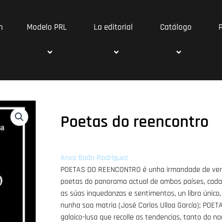
n
Modelo PRL
La editorial
Catálogo
Poetas do reencontro
Anxo Boán Rodríguez
POETAS DO REENCONTRO é unha irmandade de verso
poetas do panorama actual de ambos países, cada 
as súas inquedanzas e sentimentos, un libro único
nunha soa matria (José Carlos Ulloa García); POE
galaico-lusa que recolle as tendencias, tanto do n