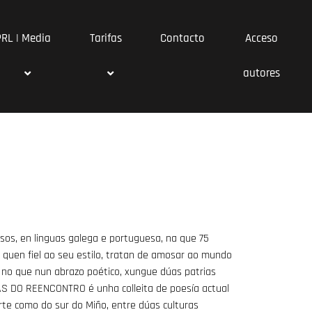
PRL | Media
Tarifas
Contacto
Acceso
autores
s, en linguas galega e portuguesa, na que 75
quen fiel ao seu estilo, tratan de amosar ao mundo
, no que nun abrazo poético, xungue dúas patrias
TAS DO REENCONTRO é unha colleita de poesía actual
orte como do sur do Miño, entre dúas culturas