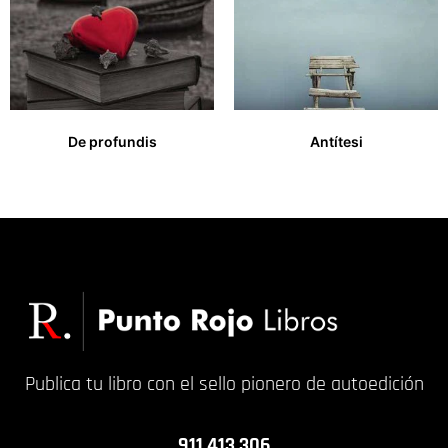
De profundis
Antítesi
13,00
€
12,00
€
Publica tu libro con el sello pionero de autoedición
911 413 306