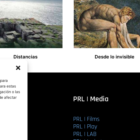
Distancias
Desde lo invisible
8,00
€
 para
para estas
gación o las
itorial
PRL | Media
de afectar
PRL | Films
r libro
PRL | Play
Editorial
PRL | LAB
torial