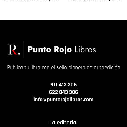
18,00
€
15,00
€
Publica tu libro con el sello pionero de autoedición
911 413 306
622 843 306
info@puntorojolibros.com
La editorial