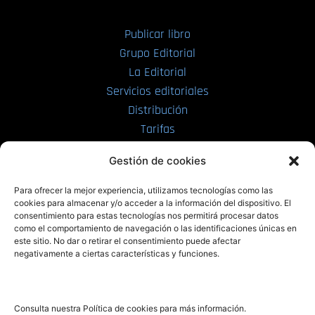
Publicar libro
Grupo Editorial
La Editorial
Servicios editoriales
Distribución
Tarifas
Enviar manuscrito
Gestión de cookies
PRL | Media
Para ofrecer la mejor experiencia, utilizamos tecnologías como las
cookies para almacenar y/o acceder a la información del dispositivo. El
consentimiento para estas tecnologías nos permitirá procesar datos
PRL | Films
como el comportamiento de navegación o las identificaciones únicas en
PRL | Play
este sitio. No dar o retirar el consentimiento puede afectar
negativamente a ciertas características y funciones.
PRL | LAB
PRL | Invierte
Blog
Consulta nuestra Política de cookies para más información.