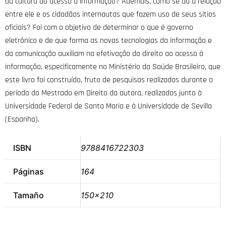
da cultura do acesso à informação? Ademais, como se dá a relação
entre ele e os cidadãos internautas que fazem uso de seus sítios
oficiais? Foi com o objetivo de determinar o que é governo
eletrônico e de que forma as novas tecnologias da informação e
da comunicação auxiliam na efetivação do direito ao acesso à
informação, especificamente no Ministério da Saúde Brasileiro, que
este livro foi construído, fruto de pesquisas realizadas durante o
período do Mestrado em Direito da autora, realizados junto à
Universidade Federal de Santa Maria e à Universidade de Sevilla
(Espanha).
ISBN
9788416722303
Páginas
164
Tamaño
150×210