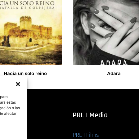
Hacia un solo reino
Adara
14,00
€
 para
para estas
gación o las
itorial
PRL | Media
de afectar
PRL | Films
r libro