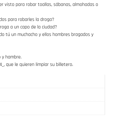
er visto para robar toallas, sábanas, almohadas o
dos para robarles la droga?
droga a un capo de la ciudad?
ndo tú un muchacho y ellos hombres bragados y
do y hambre.
 que le quieren limpiar su billetero.