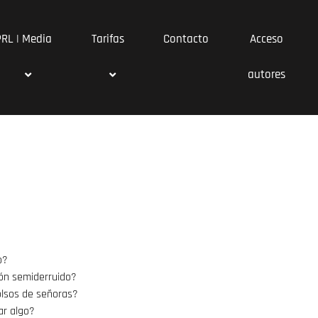
PRL | Media
Tarifas
Contacto
Acceso
autores
o?
rón semiderruido?
bolsos de señoras?
ar algo?