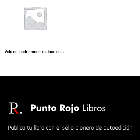
Vida del padre maestro Juan de Ávila
Leer más
Publica tu libro con el sello pionero de autoedición