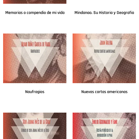
Memorias o compendio de mi vida
Mindanao. Su Historia y Geografía
Leer más
Leer más
Naufragios
Nuevas cartas americanas
Leer más
Leer más