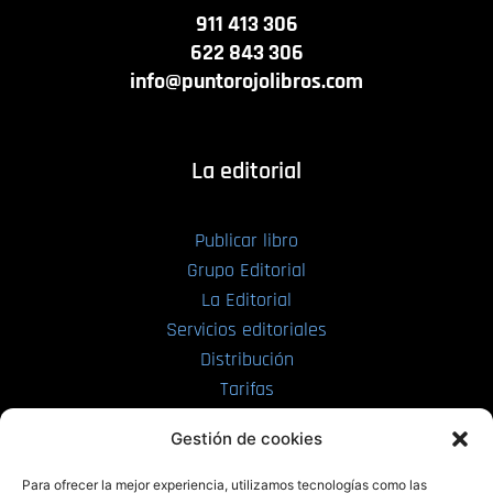
911 413 306
622 843 306
info@puntorojolibros.com
La editorial
Publicar libro
Grupo Editorial
La Editorial
Servicios editoriales
Distribución
Tarifas
Enviar manuscrito
Gestión de cookies
PRL | Media
Para ofrecer la mejor experiencia, utilizamos tecnologías como las