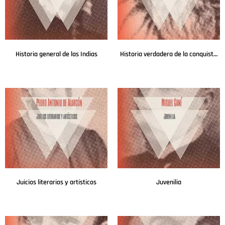
Historia general de las Indias
Historia verdadera de la conquista de la Nueva España I
Leer más
Leer más
Juicios literarios y artísticos
Juvenilia
Leer más
Leer más