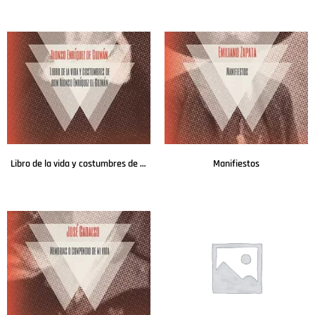
Leer más
Leer más
Libro de la vida y costumbres de don Alonso Enríquez de Guzmán
Manifiestos
Leer más
Leer más