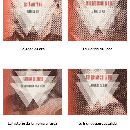
La edad de oro
La Florida del Inca
Leer más
Leer más
La historia de la monja alférez
La Inundación castálida