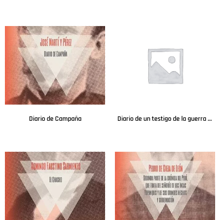
Leer más
Leer más
Diario de Campaña
Diario de un testigo de la guerra de África
Leer más
Leer más