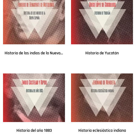
Historia de los indios de la Nueva España
Historia de Yucatán
Leer más
Leer más
Historia del año 1883
Historia eclesiástica indiana