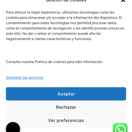
PRL | Media
Para ofrecer la mejor experiencia, utilizamos tecnologías como las
cookies para almacenar y/o acceder a la información del dispositivo. El
consentimiento para estas tecnologías nos permitirá procesar datos
PRL | Films
como el comportamiento de navegación o las identificaciones únicas en
PRL | Play
este sitio. No dar o retirar el consentimiento puede afectar
negativamente a ciertas características y funciones.
PRL | LAB
PRL | Invierte
Blog
Consulta nuestra Política de cookies para más información.
Noticias
Gestionar los servicios
Legal
Aceptar
Rechazar
Aviso Legal
Política de Cookies
Ver preferencias
Política de Privacidad