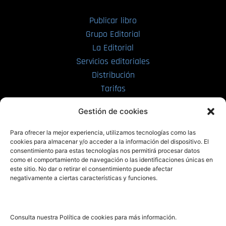
Publicar libro
Grupo Editorial
La Editorial
Servicios editoriales
Distribución
Tarifas
Enviar manuscrito
Gestión de cookies
PRL | Media
Para ofrecer la mejor experiencia, utilizamos tecnologías como las
cookies para almacenar y/o acceder a la información del dispositivo. El
consentimiento para estas tecnologías nos permitirá procesar datos
PRL | Films
como el comportamiento de navegación o las identificaciones únicas en
PRL | Play
este sitio. No dar o retirar el consentimiento puede afectar
negativamente a ciertas características y funciones.
PRL | LAB
PRL | Invierte
Blog
Consulta nuestra Política de cookies para más información.
Noticias