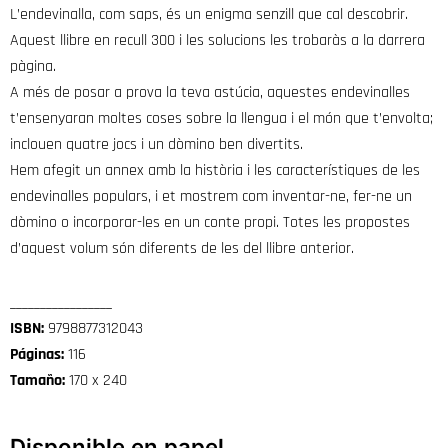
L’endevinalla, com saps, és un enigma senzill que cal descobrir.
Aquest llibre en recull 300 i les solucions les trobaràs a la darrera
pàgina.
A més de posar a prova la teva astúcia, aquestes endevinalles
t’ensenyaran moltes coses sobre la llengua i el món que t’envolta;
inclouen quatre jocs i un dòmino ben divertits.
Hem afegit un annex amb la història i les característiques de les
endevinalles populars, i et mostrem com inventar-ne, fer-ne un
dòmino o incorporar-les en un conte propi. Totes les propostes
d’aquest volum són diferents de les del llibre anterior.
_________________
ISBN:
9798877312043
Páginas:
116
Tamaño:
170 x 240
Disponible en papel