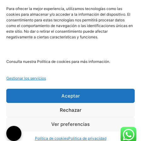
PRL | Media
Para ofrecer la mejor experiencia, utilizamos tecnologías como las
cookies para almacenar y/o acceder a la información del dispositivo. El
consentimiento para estas tecnologías nos permitirá procesar datos
PRL | Films
como el comportamiento de navegación o las identificaciones únicas en
PRL | Play
este sitio. No dar o retirar el consentimiento puede afectar
negativamente a ciertas características y funciones.
PRL | LAB
PRL | Invierte
Blog
Consulta nuestra Política de cookies para más información.
Noticias
Gestionar los servicios
Legal
Aceptar
Rechazar
Aviso Legal
Política de Cookies
Ver preferencias
Política de Privacidad
Política de cookies
Politica de privacidad