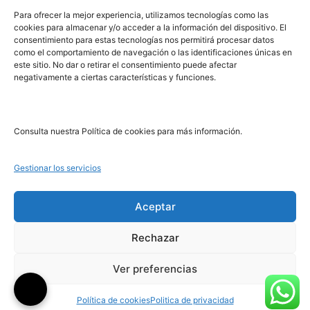
PRL | Media
Para ofrecer la mejor experiencia, utilizamos tecnologías como las
cookies para almacenar y/o acceder a la información del dispositivo. El
consentimiento para estas tecnologías nos permitirá procesar datos
PRL | Films
como el comportamiento de navegación o las identificaciones únicas en
PRL | Play
este sitio. No dar o retirar el consentimiento puede afectar
negativamente a ciertas características y funciones.
PRL | LAB
PRL | Invierte
Blog
Consulta nuestra Política de cookies para más información.
Noticias
Gestionar los servicios
Legal
Aceptar
Rechazar
Aviso Legal
Política de Cookies
Ver preferencias
Política de Privacidad
Política de cookies
Politica de privacidad