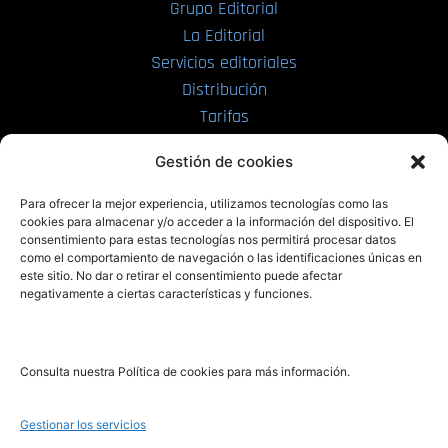
Grupo Editorial
La Editorial
Servicios editoriales
Distribución
Tarifas
Enviar manuscrito
Gestión de cookies
PRL | Media
Para ofrecer la mejor experiencia, utilizamos tecnologías como las
cookies para almacenar y/o acceder a la información del dispositivo. El
consentimiento para estas tecnologías nos permitirá procesar datos
PRL | Films
como el comportamiento de navegación o las identificaciones únicas en
PRL | Play
este sitio. No dar o retirar el consentimiento puede afectar
negativamente a ciertas características y funciones.
PRL | LAB
PRL | Invierte
Blog
Consulta nuestra Política de cookies para más información.
Noticias
Gestionar los servicios