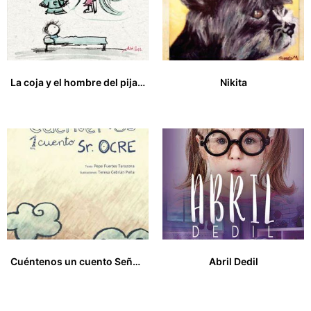
La coja y el hombre del pijama azul
Nikita
15,00
€
13,00
€
Cuéntenos un cuento Señor Ocre
Abril Dedil
12,00
€
13,00
€