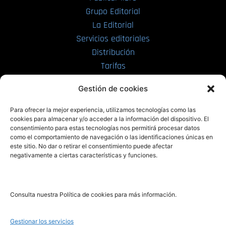
Grupo Editorial
La Editorial
Servicios editoriales
Distribución
Tarifas
Enviar manuscrito
Gestión de cookies
PRL | Media
Para ofrecer la mejor experiencia, utilizamos tecnologías como las
cookies para almacenar y/o acceder a la información del dispositivo. El
consentimiento para estas tecnologías nos permitirá procesar datos
PRL | Films
como el comportamiento de navegación o las identificaciones únicas en
PRL | Play
este sitio. No dar o retirar el consentimiento puede afectar
negativamente a ciertas características y funciones.
PRL | LAB
PRL | Invierte
Blog
Consulta nuestra Política de cookies para más información.
Noticias
Gestionar los servicios