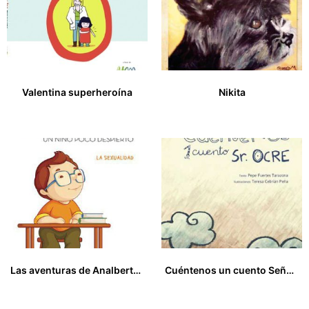
Valentina superheroína
Nikita
18,00
€
13,00
€
Las aventuras de Analberto. Un niño poco despierto.
Cuéntenos un cuento Señor Ocre
17,00
€
12,00
€