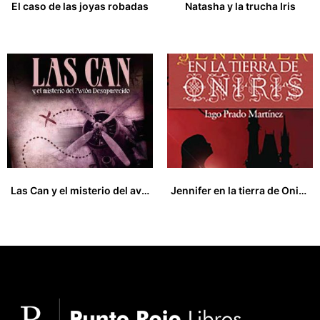
El caso de las joyas robadas
Natasha y la trucha Iris
13,00
€
18,50
€
Las Can y el misterio del avión desaparecido
Jennifer en la tierra de Oniris
8,00
€
16,00
€