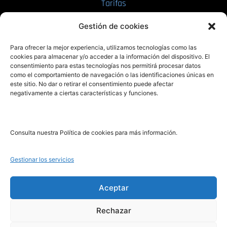
Tarifas
Enviar manuscrito
Gestión de cookies
PRL | Media
Para ofrecer la mejor experiencia, utilizamos tecnologías como las
cookies para almacenar y/o acceder a la información del dispositivo. El
consentimiento para estas tecnologías nos permitirá procesar datos
PRL | Films
como el comportamiento de navegación o las identificaciones únicas en
PRL | Play
este sitio. No dar o retirar el consentimiento puede afectar
negativamente a ciertas características y funciones.
PRL | LAB
PRL | Invierte
Blog
Consulta nuestra Política de cookies para más información.
Noticias
Gestionar los servicios
Legal
Aceptar
Rechazar
Aviso Legal