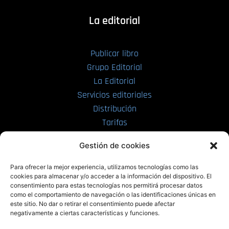
La editorial
Publicar libro
Grupo Editorial
La Editorial
Servicios editoriales
Distribución
Tarifas
Enviar manuscrito
Gestión de cookies
PRL | Media
Para ofrecer la mejor experiencia, utilizamos tecnologías como las
cookies para almacenar y/o acceder a la información del dispositivo. El
consentimiento para estas tecnologías nos permitirá procesar datos
PRL | Films
como el comportamiento de navegación o las identificaciones únicas en
PRL | Play
este sitio. No dar o retirar el consentimiento puede afectar
negativamente a ciertas características y funciones.
PRL | LAB