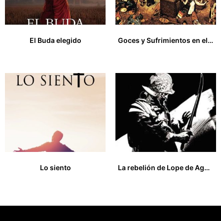
El Buda elegido
Goces y Sufrimientos en el Medievo
16,00
€
16,00
€
Lo siento
La rebelión de Lope de Aguirre
14,00
€
14,00
€