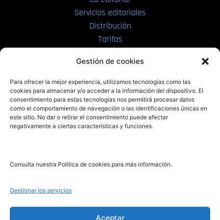
Servicios editoriales
Distribución
Tarifas
Enviar manuscrito
Gestión de cookies
PRL | Media
Para ofrecer la mejor experiencia, utilizamos tecnologías como las
cookies para almacenar y/o acceder a la información del dispositivo. El
consentimiento para estas tecnologías nos permitirá procesar datos
PRL | Films
como el comportamiento de navegación o las identificaciones únicas en
PRL | Play
este sitio. No dar o retirar el consentimiento puede afectar
negativamente a ciertas características y funciones.
PRL | LAB
PRL | Invierte
Blog
Consulta nuestra Política de cookies para más información.
Noticias
Gestionar los servicios
Legal
Aceptar