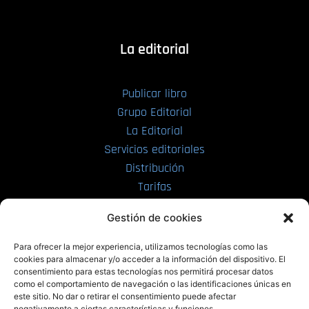
La editorial
Publicar libro
Grupo Editorial
La Editorial
Servicios editoriales
Distribución
Tarifas
Enviar manuscrito
Gestión de cookies
PRL | Media
Para ofrecer la mejor experiencia, utilizamos tecnologías como las
cookies para almacenar y/o acceder a la información del dispositivo. El
consentimiento para estas tecnologías nos permitirá procesar datos
PRL | Films
como el comportamiento de navegación o las identificaciones únicas en
PRL | Play
este sitio. No dar o retirar el consentimiento puede afectar
negativamente a ciertas características y funciones.