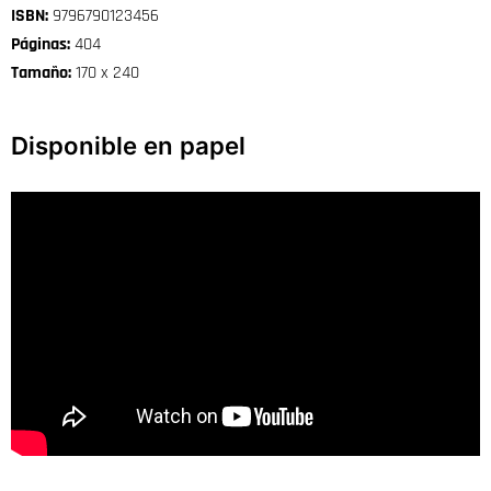
ISBN:
9796790123456
Páginas:
404
Tamaño:
170 x 240
Disponible en papel