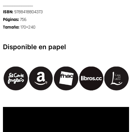
_________________
ISBN:
9788418804373
Páginas:
756
Tamaño:
170×240
Disponible en papel