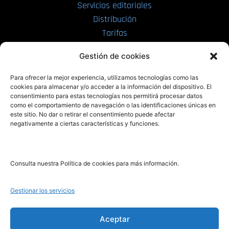
Servicios editoriales
Distribución
Tarifas
Enviar manuscrito
Gestión de cookies
PRL | Media
Para ofrecer la mejor experiencia, utilizamos tecnologías como las
cookies para almacenar y/o acceder a la información del dispositivo. El
consentimiento para estas tecnologías nos permitirá procesar datos
PRL | Films
como el comportamiento de navegación o las identificaciones únicas en
PRL | Play
este sitio. No dar o retirar el consentimiento puede afectar
negativamente a ciertas características y funciones.
PRL | LAB
PRL | Invierte
Blog
Consulta nuestra Política de cookies para más información.
Noticias
Gestionar los servicios
Legal
Aceptar