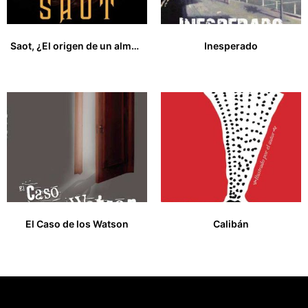
Saot, ¿El origen de un alma oscura?
Inesperado
18,00
€
9,00
€
El Caso de los Watson
Calibán
9,00
€
20,00
€