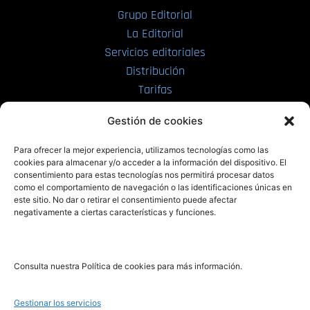
Grupo Editorial
La Editorial
Servicios editoriales
Distribución
Tarifas
Enviar manuscrito
Gestión de cookies
PRL | Media
Para ofrecer la mejor experiencia, utilizamos tecnologías como las
cookies para almacenar y/o acceder a la información del dispositivo. El
consentimiento para estas tecnologías nos permitirá procesar datos
PRL | Films
como el comportamiento de navegación o las identificaciones únicas en
PRL | Play
este sitio. No dar o retirar el consentimiento puede afectar
negativamente a ciertas características y funciones.
PRL | LAB
PRL | Invierte
Blog
Consulta nuestra Política de cookies para más información.
Noticias
Gestionar los servicios