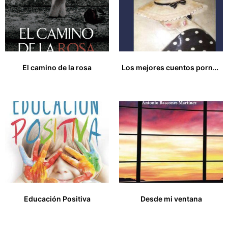
El camino de la rosa
Los mejores cuentos pornográficos. Volumen II
15,00
€
20,00
€
Educación Positiva
Desde mi ventana
15,00
€
16,00
€