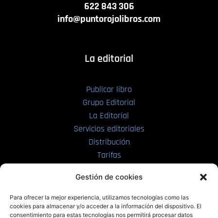
622 843 306
info@puntorojolibros.com
La editorial
Publicar libro
Grupo Editorial
La Editorial
Servicios editoriales
Distribución
Tarifas
Enviar manuscrito
Gestión de cookies
PRL | Media
Para ofrecer la mejor experiencia, utilizamos tecnologías como las
cookies para almacenar y/o acceder a la información del dispositivo. El
consentimiento para estas tecnologías nos permitirá procesar datos