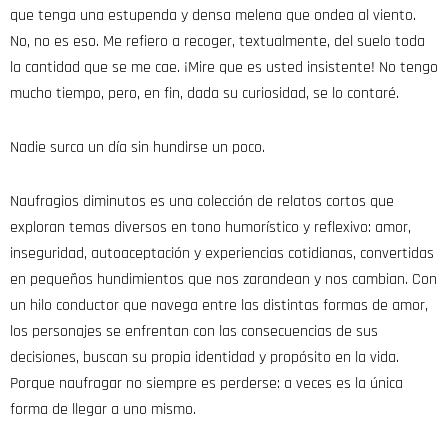
que tenga una estupenda y densa melena que ondea al viento.
No, no es eso. Me refiero a recoger, textualmente, del suelo toda
la cantidad que se me cae. ¡Mire que es usted insistente! No tengo
mucho tiempo, pero, en fin, dada su curiosidad, se lo contaré.
Nadie surca un día sin hundirse un poco.
Naufragios diminutos es una colección de relatos cortos que
exploran temas diversos en tono humorístico y reflexivo: amor,
inseguridad, autoaceptación y experiencias cotidianas, convertidas
en pequeños hundimientos que nos zarandean y nos cambian. Con
un hilo conductor que navega entre las distintas formas de amor,
los personajes se enfrentan con las consecuencias de sus
decisiones, buscan su propia identidad y propósito en la vida.
Porque naufragar no siempre es perderse: a veces es la única
forma de llegar a uno mismo.