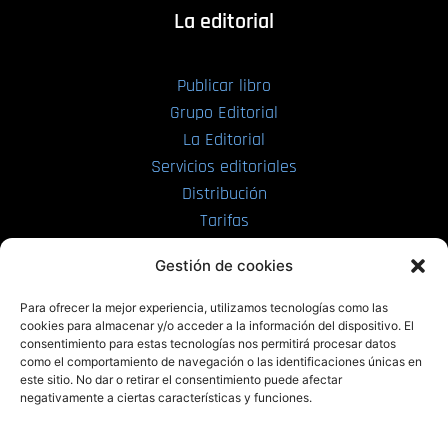
La editorial
Publicar libro
Grupo Editorial
La Editorial
Servicios editoriales
Distribución
Tarifas
Enviar manuscrito
Gestión de cookies
PRL | Media
Para ofrecer la mejor experiencia, utilizamos tecnologías como las
cookies para almacenar y/o acceder a la información del dispositivo. El
consentimiento para estas tecnologías nos permitirá procesar datos
PRL | Films
como el comportamiento de navegación o las identificaciones únicas en
PRL | Play
este sitio. No dar o retirar el consentimiento puede afectar
negativamente a ciertas características y funciones.
PRL | LAB
PRL | Invierte