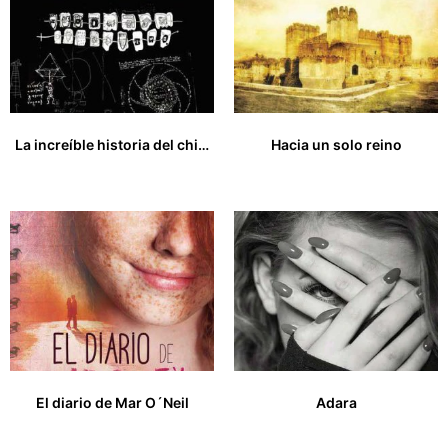
La increíble historia del chico con dientes de metal
Hacia un solo reino
15,00
€
14,00
€
El diario de Mar O´Neil
Adara
18,00
€
14,00
€