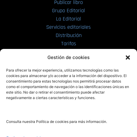
Publicar libro
Grupo Editorial
La Editorial
Servicios editoriales
Distribución
Tarifas
Enviar manuscrito
Gestión de cookies
PRL | Media
Para ofrecer la mejor experiencia, utilizamos tecnologías como las
cookies para almacenar y/o acceder a la información del dispositivo. El
consentimiento para estas tecnologías nos permitirá procesar datos
PRL | Films
como el comportamiento de navegación o las identificaciones únicas en
PRL | Play
este sitio. No dar o retirar el consentimiento puede afectar
negativamente a ciertas características y funciones.
PRL | LAB
PRL | Invierte
Blog
Consulta nuestra Política de cookies para más información.
Noticias