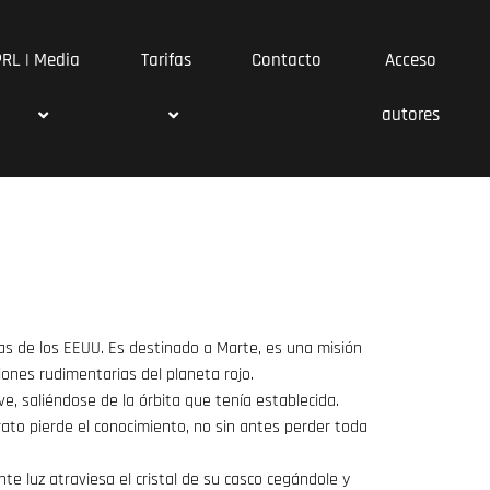
PRL | Media
Tarifas
Contacto
Acceso
autores
eas de los EEUU. Es destinado a Marte, es una misión
nes rudimentarias del planeta rojo.
ave, saliéndose de la órbita que tenía establecida.
ato pierde el conocimiento, no sin antes perder toda
te luz atraviesa el cristal de su casco cegándole y