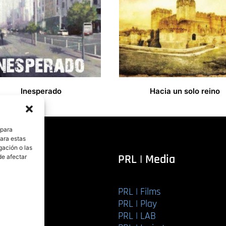
Inesperado
Hacia un solo reino
14,00
€
 para
para estas
gación o las
itorial
PRL | Media
de afectar
PRL | Films
r libro
PRL | Play
Editorial
PRL | LAB
torial