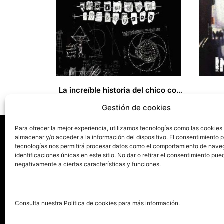
La increíble historia del chico con dientes de metal
15,00
€
9,00
€
Gestión de cookies
Para ofrecer la mejor experiencia, utilizamos tecnologías como las cookies
almacenar y/o acceder a la información del dispositivo. El consentimiento 
tecnologías nos permitirá procesar datos como el comportamiento de nave
La ed
identificaciones únicas en este sitio. No dar o retirar el consentimiento pue
negativamente a ciertas características y funciones.
Publica tu libro con el sello
Publica
pionero de autoedición
Grupo 
Consulta nuestra Política de cookies para más información.
La Edi