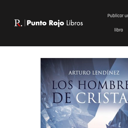
Ir
al
Publicar u
contenido
libro