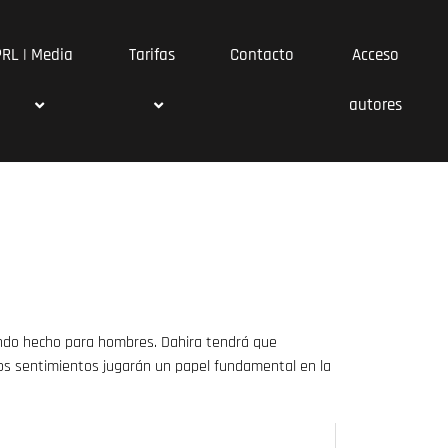
PRL | Media
Tarifas
Contacto
Acceso
autores
undo hecho para hombres. Dahira tendrá que
los sentimientos jugarán un papel fundamental en la