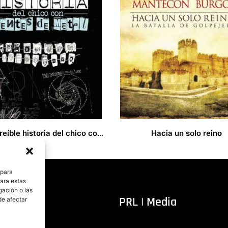
La increíble historia del chico con dientes de metal
Hacia un solo reino
14,00
€
 para
para estas
gación o las
itorial
PRL | Media
de afectar