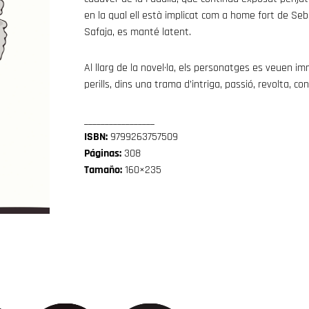
en la qual ell està implicat com a home fort de Seba
Safaja, es manté latent.
Al llarg de la novel·la, els personatges es veuen i
perills, dins una trama d’intriga, passió, revolta, co
_________________
ISBN:
9799263757509
Páginas:
308
Tamaño:
160×235