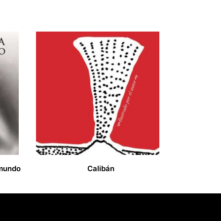
 mundo
Calibán
20,00
€