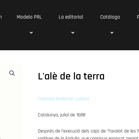
n
Modelo PRL
La editorial
Catálogo
L'alè de la terra
Francesc Ballester Lozano
Catalunya, juliol de 1688
Després de l’execució dels caps de “l’avalot de les
cadàver de la Fadulla, que continua exposat penjat 