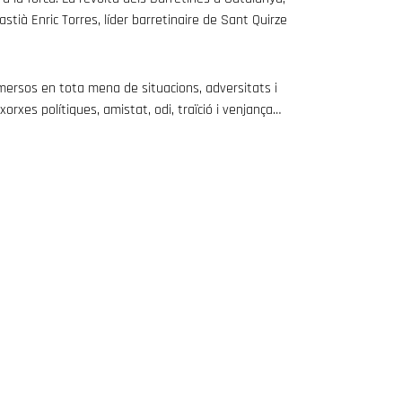
stià Enric Torres, líder barretinaire de Sant Quirze
mmersos en tota mena de situacions, adversitats i
nxorxes polítiques, amistat, odi, traïció i venjança…