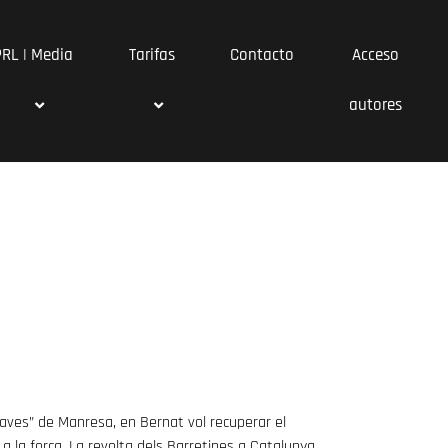
PRL | Media
Tarifas
Contacto
Acceso
autores
 faves” de Manresa, en Bernat vol recuperar el
a la forca. La revolta dels Barretines a Catalunya,