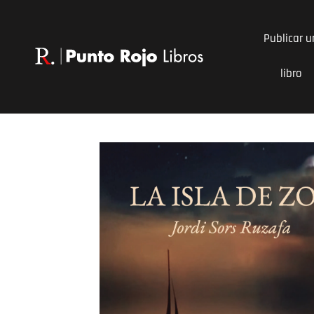
Ir
al
Publicar u
contenido
libro