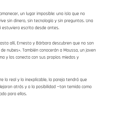
amanecer, un lugar imposible: una isla que no
e sin dinero, sin tecnología y sin preguntas. Una
 estuviera escrita desde antes.
asta allí, Ernesto y Bárbara descubren que no son
a de nubes». También conocerán a Moussa, un joven
ma y los conecta con sus propios miedos y
 lo real y lo inexplicable, la pareja tendrá que
dejaron atrás y a la posibilidad —tan temida como
do para ellos.