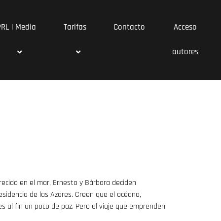
PRL | Media
Tarifas
Contacto
Acceso
autores
arecido en el mar, Ernesto y Bárbara deciden
sidencia de las Azores. Creen que el océano,
es al fin un poco de paz. Pero el viaje que emprenden