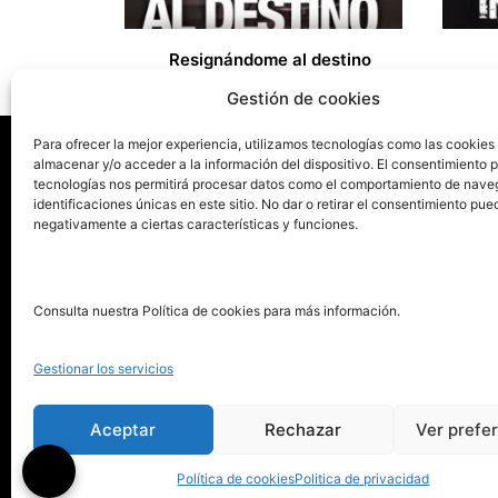
Resignándome al destino
15,00
€
9,00
€
Gestión de cookies
Para ofrecer la mejor experiencia, utilizamos tecnologías como las cookies
almacenar y/o acceder a la información del dispositivo. El consentimiento 
tecnologías nos permitirá procesar datos como el comportamiento de nave
La ed
identificaciones únicas en este sitio. No dar o retirar el consentimiento pue
negativamente a ciertas características y funciones.
Publica tu libro con el sello
Publica
pionero de autoedición
Grupo 
Consulta nuestra Política de cookies para más información.
La Edi
911 413 306
Servic
Gestionar los servicios
622 843 306
Distri
info@puntorojolibros.com
Tarifa
Aceptar
Rechazar
Ver prefe
Enviar
Política de cookies
Politica de privacidad