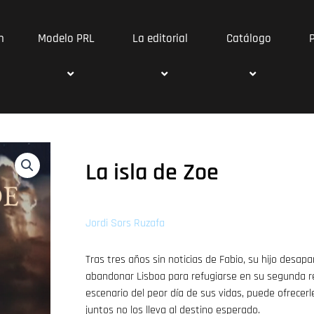
n
Modelo PRL
La editorial
Catálogo
La isla de Zoe
Jordi Sors Ruzafa
Tras tres años sin noticias de Fabio, su hijo desap
abandonar Lisboa para refugiarse en su segunda re
escenario del peor día de sus vidas, puede ofrecerl
juntos no los lleva al destino esperado.