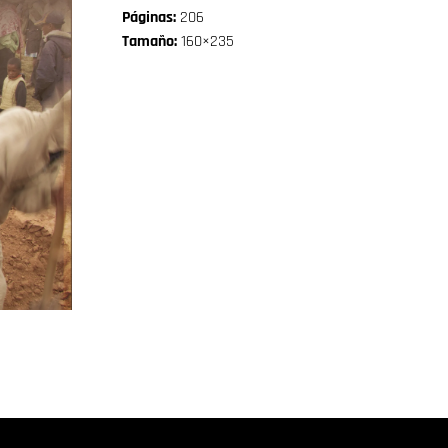
Páginas:
206
Tamaño:
160×235