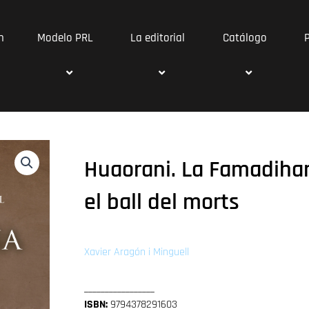
n
Modelo PRL
La editorial
Catálogo
Huaorani. La Famadihana
el ball del morts
Xavier Aragón i Minguell
_________________
ISBN:
9794378291603