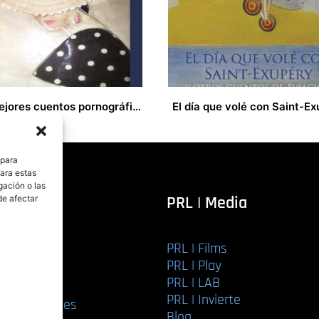
Los mejores cuentos pornográficos. Volumen II
€
12,00
€
 para
para estas
gación o las
itorial
PRL | Media
de afectar
PRL | Films
r libro
PRL | Play
Editorial
PRL | LAB
torial
PRL | Invierte
ios editoriales
Blog