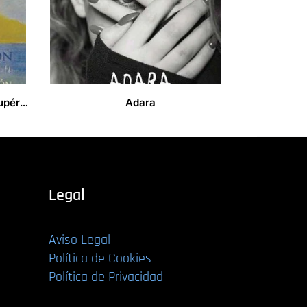
El día que volé con Saint-Exupéry y otros cuentos de aviación
Adara
14,00
€
Legal
Aviso Legal
Política de Cookies
Política de Privacidad