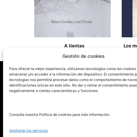
A tientas
17,00
€
20,00
Gestión de cookies
Para ofrecer la mejor experiencia, utilizamos tecnologías como las cookies
almacenar y/o acceder a la información del dispositivo. El consentimiento 
tecnologías nos permitirá procesar datos como el comportamiento de nave
La ed
identificaciones únicas en este sitio. No dar o retirar el consentimiento pue
negativamente a ciertas características y funciones.
Publica tu libro con el sello
Publica
pionero de autoedición
Grupo 
Consulta nuestra Política de cookies para más información.
La Edi
911 413 306
Servic
Gestionar los servicios