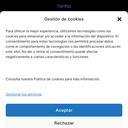
Tarifas
Enviar manuscrito
Gestión de cookies
PRL | Media
Para ofrecer la mejor experiencia, utilizamos tecnologías como las
cookies para almacenar y/o acceder a la información del dispositivo. El
consentimiento para estas tecnologías nos permitirá procesar datos
PRL | Films
como el comportamiento de navegación o las identificaciones únicas en
PRL | Play
este sitio. No dar o retirar el consentimiento puede afectar
negativamente a ciertas características y funciones.
PRL | LAB
PRL | Invierte
Blog
Consulta nuestra Política de cookies para más información.
Noticias
Gestionar los servicios
Legal
Aceptar
Rechazar
Aviso Legal