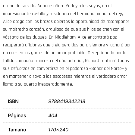
etapa de su vida. Aunque añora York y a los suyos, en el
impresionante castillo y residencia del hermano menor del rey,
Alice acoge con los brazos abiertos la oportunidad de recomponer
su maltrecho corazón, orgullosa de que sus hijos se críen con el
vástago de los duques. En Middleham, Alice encontrará paz,
recuperará aficiones que creía perdidas para siempre y luchará por
no caer en las garras de un amor prohibido. Decepcionado por la
fallida campaña francesa del año anterior, Richard centrará todos
sus esfuerzos en convertirse en el poderoso «Señor del Norte» y
en mantener a raya a los escoceses mientras el verdadero amor
llama a su puerta inesperadamente.
ISBN
9788419342218
Páginas
404
Tamaño
170×240