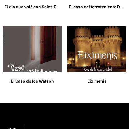
El día que volé con Saint-Exupéry y otros cuentos de aviación
El caso del terrateniente D. Lucas Ruáz de la Peña
12,00
€
15,00
€
El Caso de los Watson
Eiximenis
9,00
€
14,00
€