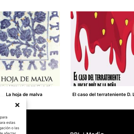
La hoja de malva
15,00
€
 para
para estas
gación o las
de afectar