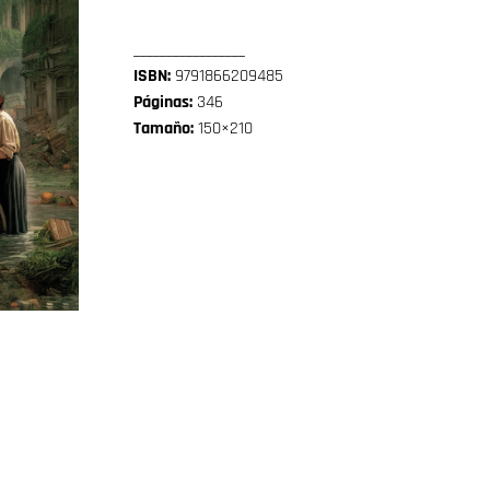
_________________
ISBN:
9791866209485
Páginas:
346
Tamaño:
150×210