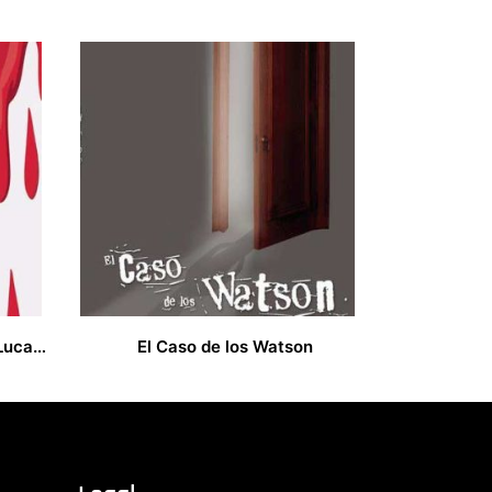
El caso del terrateniente D. Lucas Ruáz de la Peña
El Caso de los Watson
9,00
€