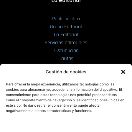
La editorial
Publicar libro
Grupo Editorial
La Editorial
Servicios editoriales
Distribución
Tarifas
Enviar manuscrito
Gestión de cookies
PRL | Media
Para ofrecer la mejor experiencia, utilizamos tecnologías como las
cookies para almacenar y/o acceder a la información del dispositivo. El
consentimiento para estas tecnologías nos permitirá procesar datos
PRL | Films
como el comportamiento de navegación o las identificaciones únicas en
PRL | Play
este sitio. No dar o retirar el consentimiento puede afectar
negativamente a ciertas características y funciones.
PRL | LAB
PRL | Invierte
Blog