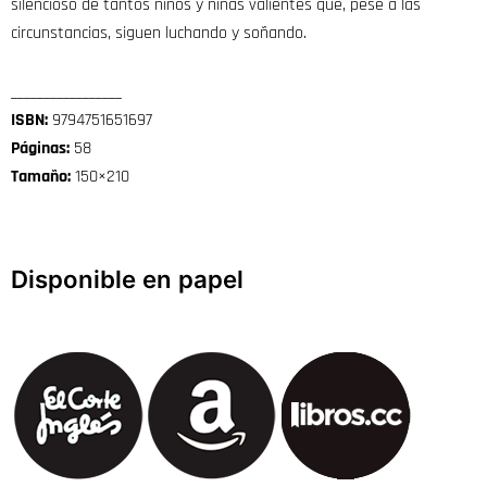
silencioso de tantos niños y niñas valientes que, pese a las
circunstancias, siguen luchando y soñando.
_________________
ISBN:
9794751651697
Páginas:
58
Tamaño:
150×210
Disponible en papel