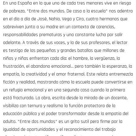
En una España en la que uno de cada tres menores vive en riesgo
de pobreza, *Entre dos mundos. De casa a la escuela* nos adentra
en el día a día de José, Nahia, Vega y Ciro, cuatro hermanos que
sobreviven junto a su madre en un contexto de carencias,
responsabilidades prematuras y una constante lucha por salir
adelante. A través de sus voces, y la de sus profesores, el lector
es testigo de las pequeñas y grandes batallas que millones de
niños y niñas enfrentan cada día: el hambre, la vergüenza, la
frustración, el abandono emocional… pero también la esperanza, la
empatía, la creatividad y el amor fraternal. Este relato entremezcla
ficción y realidad, mostrando cómo la escuela puede convertirse en
un refugio emocional y en una segunda casa cuando la primera
está fracturada. La obra, escrita desde la mirada de un docente,
visibiliza con ternura y realismo la función protectora de la
educación pública y el poder transformador desde la empatía del
adulto. *Entre dos mundos* es un grito sutil pero firme por la
igualdad de oportunidades y el reconocimiento del trabajo