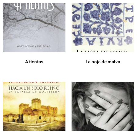
A tientas
La hoja de malva
17,00
€
27,00
€