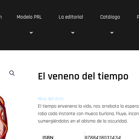
n
Modelo PRL
La editorial
Catálogo
El veneno del tiempo
Nino del Arco
El tiempo envenena la vida, nos arrebata la espera
roba cada instante con mueca burlona. Fluye, inco
sumergiéndolos en el abismo de la oscuridad.
ISBN
9788418031434