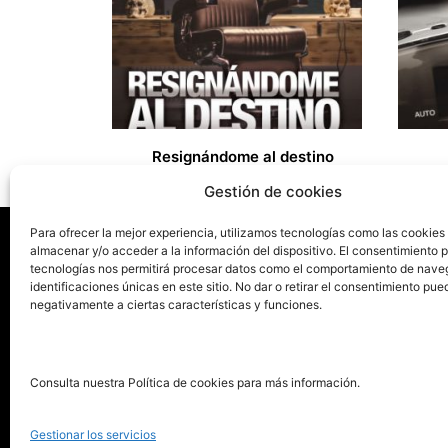
Resignándome al destino
15,00
€
10,00
€
Gestión de cookies
Para ofrecer la mejor experiencia, utilizamos tecnologías como las cookies
almacenar y/o acceder a la información del dispositivo. El consentimiento 
tecnologías nos permitirá procesar datos como el comportamiento de nave
La ed
identificaciones únicas en este sitio. No dar o retirar el consentimiento pue
negativamente a ciertas características y funciones.
Publica tu libro con el sello
Publica
pionero de autoedición
Grupo 
Consulta nuestra Política de cookies para más información.
La Edi
911 413 306
Servic
Gestionar los servicios