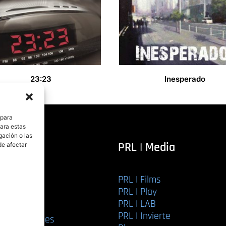
23:23
Inesperado
9,00
€
 para
para estas
gación o las
itorial
PRL | Media
de afectar
PRL | Films
r libro
PRL | Play
Editorial
PRL | LAB
torial
PRL | Invierte
ios editoriales