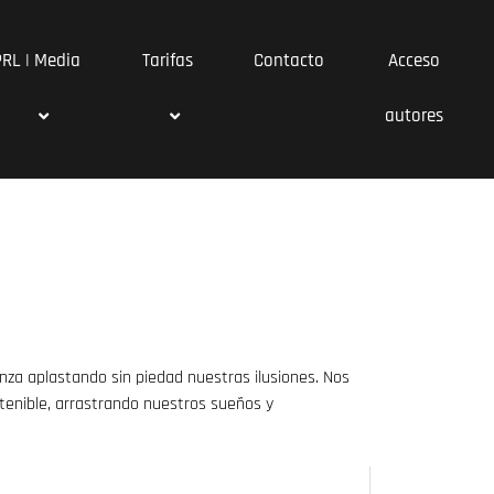
PRL | Media
Tarifas
Contacto
Acceso
autores
nza aplastando sin piedad nuestras ilusiones. Nos
ntenible, arrastrando nuestros sueños y