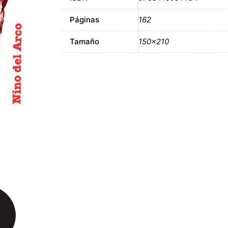
Páginas
162
Tamaño
150×210