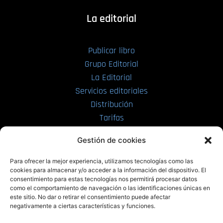
La editorial
Publicar libro
Grupo Editorial
La Editorial
Servicios editoriales
Distribución
Tarifas
Enviar manuscrito
Gestión de cookies
PRL | Media
Para ofrecer la mejor experiencia, utilizamos tecnologías como las
cookies para almacenar y/o acceder a la información del dispositivo. El
consentimiento para estas tecnologías nos permitirá procesar datos
PRL | Films
como el comportamiento de navegación o las identificaciones únicas en
PRL | Play
este sitio. No dar o retirar el consentimiento puede afectar
negativamente a ciertas características y funciones.
PRL | LAB