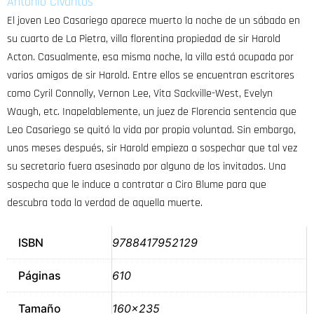
Antonio Civantos
El joven Leo Casariego aparece muerto la noche de un sábado en
su cuarto de La Pietra, villa florentina propiedad de sir Harold
Acton. Casualmente, esa misma noche, la villa está ocupada por
varios amigos de sir Harold. Entre ellos se encuentran escritores
como Cyril Connolly, Vernon Lee, Vita Sackville-West, Evelyn
Waugh, etc. Inapelablemente, un juez de Florencia sentencia que
Leo Casariego se quitó la vida por propia voluntad. Sin embargo,
unos meses después, sir Harold empieza a sospechar que tal vez
su secretario fuera asesinado por alguno de los invitados. Una
sospecha que le induce a contratar a Ciro Blume para que
descubra toda la verdad de aquella muerte.
ISBN
9788417952129
Páginas
610
Tamaño
160×235