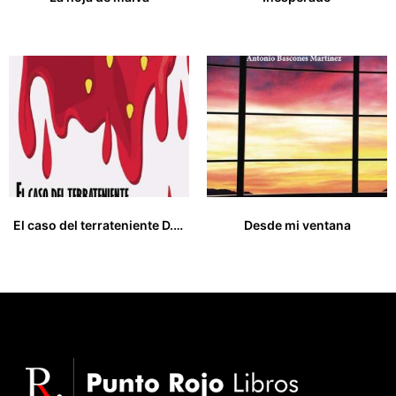
27,00
€
9,00
€
El caso del terrateniente D. Lucas Ruáz de la Peña
Desde mi ventana
15,00
€
16,00
€