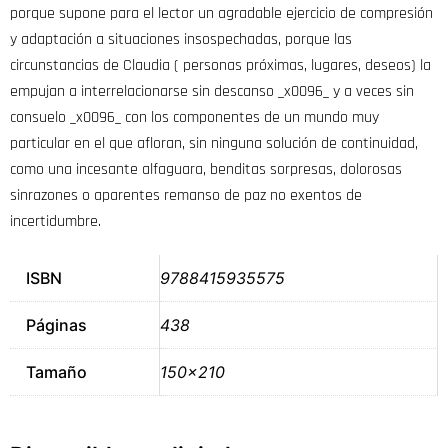
porque supone para el lector un agradable ejercicio de compresión
y adaptación a situaciones insospechadas, porque las
circunstancias de Claudia ( personas próximas, lugares, deseos) la
empujan a interrelacionarse sin descanso _x0096_ y a veces sin
consuelo _x0096_ con los componentes de un mundo muy
particular en el que afloran, sin ninguna solución de continuidad,
como una incesante alfaguara, benditas sorpresas, dolorosas
sinrazones o aparentes remanso de paz no exentos de
incertidumbre.
ISBN
9788415935575
Páginas
438
Tamaño
150×210