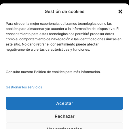
Enviar manuscrito
Gestión de cookies
PRL | Media
Para ofrecer la mejor experiencia, utilizamos tecnologías como las
cookies para almacenar y/o acceder a la información del dispositivo. El
consentimiento para estas tecnologías nos permitirá procesar datos
PRL | Films
como el comportamiento de navegación o las identificaciones únicas en
PRL | Play
este sitio. No dar o retirar el consentimiento puede afectar
negativamente a ciertas características y funciones.
PRL | LAB
PRL | Invierte
Blog
Consulta nuestra Política de cookies para más información.
Noticias
Gestionar los servicios
Legal
Aceptar
Rechazar
Aviso Legal
Política de Cookies