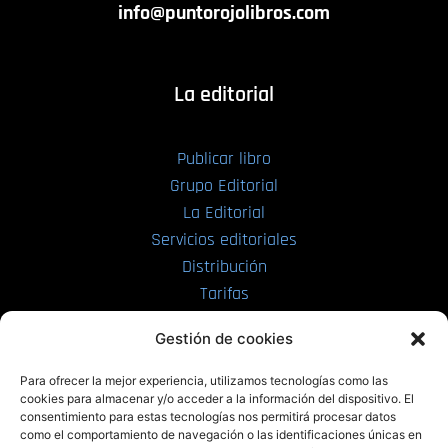
info@puntorojolibros.com
La editorial
Publicar libro
Grupo Editorial
La Editorial
Servicios editoriales
Distribución
Tarifas
Enviar manuscrito
Gestión de cookies
PRL | Media
Para ofrecer la mejor experiencia, utilizamos tecnologías como las
cookies para almacenar y/o acceder a la información del dispositivo. El
consentimiento para estas tecnologías nos permitirá procesar datos
PRL | Films
como el comportamiento de navegación o las identificaciones únicas en