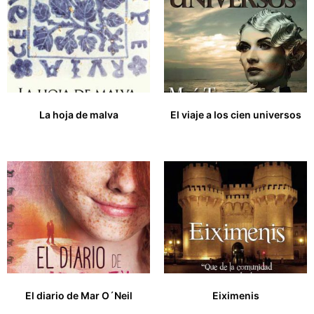
La hoja de malva
El viaje a los cien universos
27,00
€
12,00
€
El diario de Mar O´Neil
Eiximenis