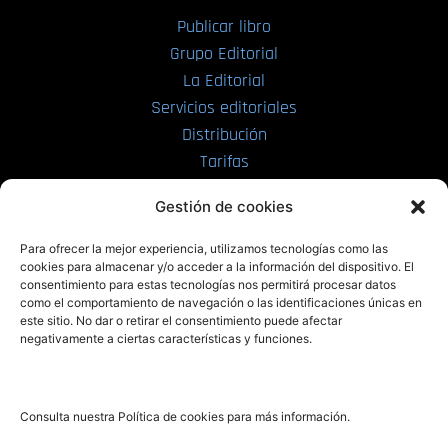
Publicar libro
Grupo Editorial
La Editorial
Servicios editoriales
Distribución
Tarifas
Enviar manuscrito
Gestión de cookies
PRL | Media
Para ofrecer la mejor experiencia, utilizamos tecnologías como las
cookies para almacenar y/o acceder a la información del dispositivo. El
consentimiento para estas tecnologías nos permitirá procesar datos
PRL | Films
como el comportamiento de navegación o las identificaciones únicas en
PRL | Play
este sitio. No dar o retirar el consentimiento puede afectar
negativamente a ciertas características y funciones.
PRL | LAB
PRL | Invierte
Blog
Consulta nuestra Política de cookies para más información.
Noticias