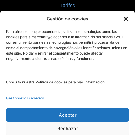
Tarifas
Enviar manuscrito
Gestión de cookies
PRL | Media
Para ofrecer la mejor experiencia, utilizamos tecnologías como las
cookies para almacenar y/o acceder a la información del dispositivo. El
consentimiento para estas tecnologías nos permitirá procesar datos
PRL | Films
como el comportamiento de navegación o las identificaciones únicas en
PRL | Play
este sitio. No dar o retirar el consentimiento puede afectar
negativamente a ciertas características y funciones.
PRL | LAB
PRL | Invierte
Blog
Consulta nuestra Política de cookies para más información.
Noticias
Gestionar los servicios
Legal
Aceptar
Rechazar
Aviso Legal