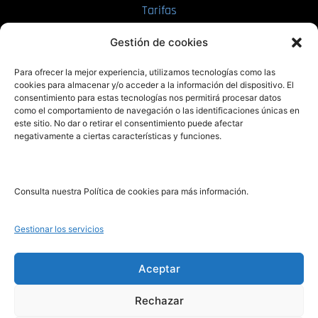
Tarifas
Enviar manuscrito
Gestión de cookies
PRL | Media
Para ofrecer la mejor experiencia, utilizamos tecnologías como las
cookies para almacenar y/o acceder a la información del dispositivo. El
consentimiento para estas tecnologías nos permitirá procesar datos
PRL | Films
como el comportamiento de navegación o las identificaciones únicas en
PRL | Play
este sitio. No dar o retirar el consentimiento puede afectar
negativamente a ciertas características y funciones.
PRL | LAB
PRL | Invierte
Blog
Consulta nuestra Política de cookies para más información.
Noticias
Gestionar los servicios
Legal
Aceptar
Rechazar
Aviso Legal