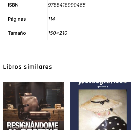
ISBN
9788418990465
Páginas
114
Tamaño
150×210
Libros similares