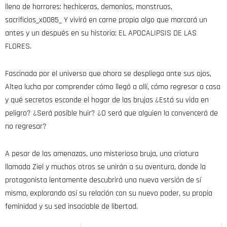
lleno de horrores: hechiceras, demonios, monstruos,
sacrificios_x0085_ Y vivirá en carne propia algo que marcará un
antes y un después en su historia: EL APOCALIPSIS DE LAS
FLORES.
Fascinada por el universo que ahora se despliega ante sus ojos,
Altea lucha por comprender cómo llegó a allí, cómo regresar a casa
y qué secretos esconde el hogar de las brujas ¿Está su vida en
peligro? ¿Será posible huir? ¿O será que alguien la convencerá de
no regresar?
A pesar de las amenazas, una misteriosa bruja, una criatura
llamada Ziel y muchos otros se unirán a su aventura, donde la
protagonista lentamente descubrirá una nueva versión de sí
misma, explorando así su relación con su nuevo poder, su propia
feminidad y su sed insaciable de libertad.