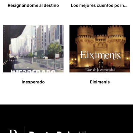
Resignándome al destino
Los mejores cuentos pornográficos. Volumen II
15,00
€
20,00
€
Inesperado
Eiximenis
9,00
€
14,00
€