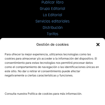
Publicar libro
Grupo Editorial
La Editorial
Servicios editoriales
Distribución
Tarifas
Enviar manuscrito
Gestión de cookies
PRL | Media
Para ofrecer la mejor experiencia, utilizamos tecnologías como las
cookies para almacenar y/o acceder a la información del dispositivo. El
consentimiento para estas tecnologías nos permitirá procesar datos
PRL | Films
como el comportamiento de navegación o las identificaciones únicas en
PRL | Play
este sitio. No dar o retirar el consentimiento puede afectar
negativamente a ciertas características y funciones.
PRL | LAB
PRL | Invierte
Blog
Consulta nuestra Política de cookies para más información.
Noticias