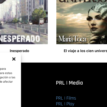
Inesperado
El viaje a los cien univer
12,00
€
 para
para estas
gación o las
itorial
PRL | Media
de afectar
PRL | Films
r libro
PRL | Play
Editorial