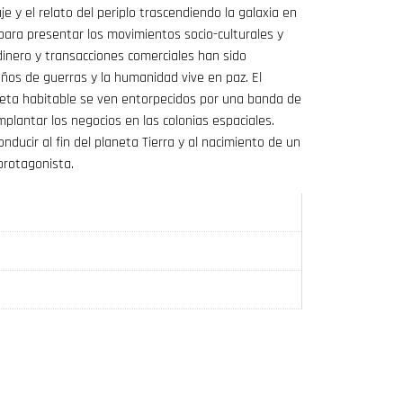
aje y el relato del periplo trascendiendo la galaxia en
 para presentar los movimientos socio-culturales y
 dinero y transacciones comerciales han sido
años de guerras y la humanidad vive en paz. El
neta habitable se ven entorpecidos por una banda de
plantar los negocios en las colonias espaciales.
ucir al fin del planeta Tierra y al nacimiento de un
rotagonista.