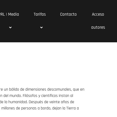
PRL | Media
Tarifas
Contacto
Acceso
autores
bre un bólido de dimensiones descomunales, que en
n del mundo. Filósofos y científicos instan al
 de la humanidad. Después de veinte años de
 millones de personas a bordo, dejan la Tierra a