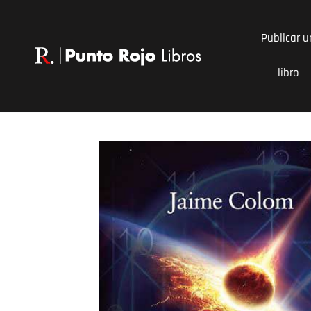
Ir
al
Publicar u
contenido
libro