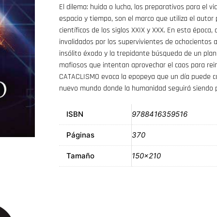
El dilema: huida o lucha, los preparativos para el vi
espacio y tiempo, son el marco que utiliza el autor
científicos de los siglos XXIX y XXX. En esta época,
invalidados por los supervivientes de ochocientos 
insólito éxodo y la trepidante búsqueda de un pla
mafiosos que intentan aprovechar el caos para reim
CATACLISMO evoca la epopeya que un día puede cond
nuevo mundo donde la humanidad seguirá siendo p
ISBN
9788416359516
Páginas
370
Tamaño
150×210