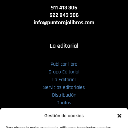
911 413 306
622 843 306
info@puntorojolibros.com
La editorial
Publicar libro
Grupo Editorial
La Editorial
Servicios editoriales
Distribución
Tarifas
Enviar manuscrito
Gestión de cookies
PRL | Media
Para ofrecer la mejor experiencia, utilizamos tecnologías como las