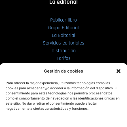
La editorial
Publicar libro
Grupo Editorial
La Editorial
Servicios editoriales
Distribución
Tarifas
Enviar manuscrito
Gestión de cookies
PRL | Media
Para ofrecer la mejor experiencia, utilizamos tecnologías como las
cookies para almacenar y/o acceder a la información del dispositivo. El
consentimiento para estas tecnologías nos permitirá procesar datos
PRL | Films
como el comportamiento de navegación o las identificaciones únicas en
PRL | Play
este sitio. No dar o retirar el consentimiento puede afectar
negativamente a ciertas características y funciones.
PRL | LAB
PRL | Invierte
Blog