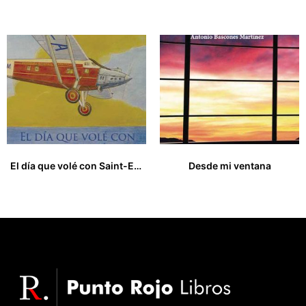
10,00
€
14,00
€
El día que volé con Saint-Exupéry y otros cuentos de aviación
Desde mi ventana
12,00
€
16,00
€