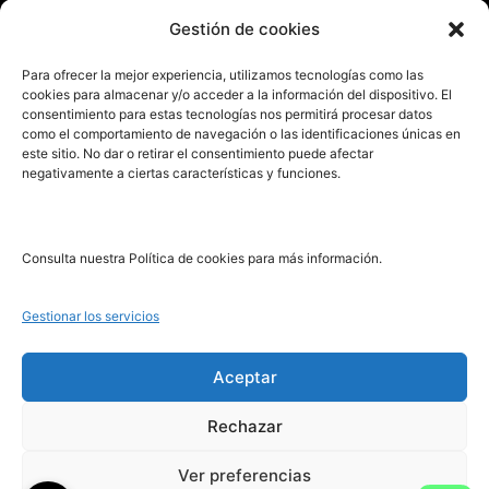
Enviar manuscrito
Gestión de cookies
PRL | Media
Para ofrecer la mejor experiencia, utilizamos tecnologías como las
cookies para almacenar y/o acceder a la información del dispositivo. El
consentimiento para estas tecnologías nos permitirá procesar datos
PRL | Films
como el comportamiento de navegación o las identificaciones únicas en
PRL | Play
este sitio. No dar o retirar el consentimiento puede afectar
negativamente a ciertas características y funciones.
PRL | LAB
PRL | Invierte
Blog
Consulta nuestra Política de cookies para más información.
Noticias
Gestionar los servicios
Legal
Aceptar
Rechazar
Aviso Legal
Política de Cookies
Ver preferencias