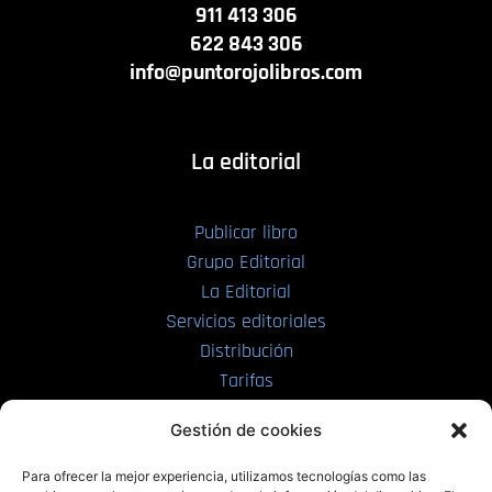
911 413 306
622 843 306
info@puntorojolibros.com
La editorial
Publicar libro
Grupo Editorial
La Editorial
Servicios editoriales
Distribución
Tarifas
Enviar manuscrito
Gestión de cookies
PRL | Media
Para ofrecer la mejor experiencia, utilizamos tecnologías como las