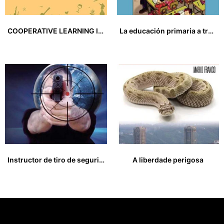
COOPERATIVE LEARNING IN CHINA’S EFL AND ESL SETTINGS
La educación primaria a través de la música de cine
15,00
€
14,00
€
Instructor de tiro de seguridad privada
A liberdade perigosa
33,00
€
15,00
€