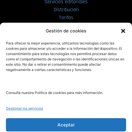
Servicios editoriales
Distribución
Tarifas
Enviar manuscrito
Gestión de cookies
PRL | Media
Para ofrecer la mejor experiencia, utilizamos tecnologías como las
cookies para almacenar y/o acceder a la información del dispositivo. El
consentimiento para estas tecnologías nos permitirá procesar datos
PRL | Films
como el comportamiento de navegación o las identificaciones únicas en
PRL | Play
este sitio. No dar o retirar el consentimiento puede afectar
negativamente a ciertas características y funciones.
PRL | LAB
PRL | Invierte
Blog
Consulta nuestra Política de cookies para más información.
Noticias
Gestionar los servicios
Legal
Aceptar