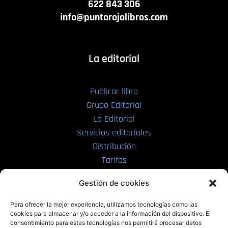
622 843 306
info@puntorojolibros.com
La editorial
Publicar libro
Grupo Editorial
La Editorial
Servicios editoriales
Distribución
Tarifas
Enviar manuscrito
Gestión de cookies
PRL | Media
Para ofrecer la mejor experiencia, utilizamos tecnologías como las
cookies para almacenar y/o acceder a la información del dispositivo. El
consentimiento para estas tecnologías nos permitirá procesar datos