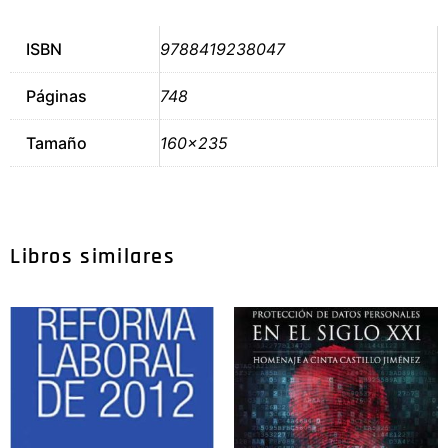
ISBN
9788419238047
Páginas
748
Tamaño
160×235
Libros similares