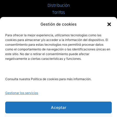
Distribución
Tarifas
Enviar manuscrito
Gestión de cookies
PRL | Media
Para ofrecer la mejor experiencia, utilizamos tecnologías como las
cookies para almacenar y/o acceder a la información del dispositivo. El
consentimiento para estas tecnologías nos permitirá procesar datos
PRL | Films
como el comportamiento de navegación o las identificaciones únicas en
PRL | Play
este sitio. No dar o retirar el consentimiento puede afectar
negativamente a ciertas características y funciones.
PRL | LAB
PRL | Invierte
Blog
Consulta nuestra Política de cookies para más información.
Noticias
Gestionar los servicios
Legal
Aceptar