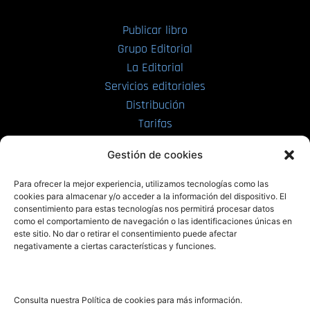
Publicar libro
Grupo Editorial
La Editorial
Servicios editoriales
Distribución
Tarifas
Enviar manuscrito
Gestión de cookies
PRL | Media
Para ofrecer la mejor experiencia, utilizamos tecnologías como las
cookies para almacenar y/o acceder a la información del dispositivo. El
consentimiento para estas tecnologías nos permitirá procesar datos
PRL | Films
como el comportamiento de navegación o las identificaciones únicas en
PRL | Play
este sitio. No dar o retirar el consentimiento puede afectar
negativamente a ciertas características y funciones.
PRL | LAB
PRL | Invierte
Blog
Consulta nuestra Política de cookies para más información.