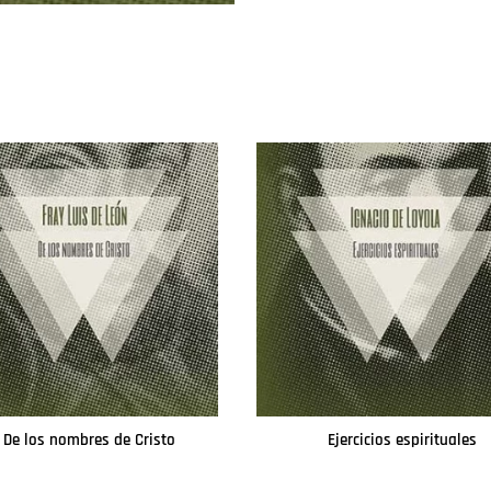
De los nombres de Cristo
Ejercicios espirituales
Leer más
Leer más