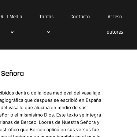
PRL | Media
Tarifas
Contacto
Acceso
autores
 Señora
ibidos dentro de la idea medieval del vasallaje.
a hagiográfica que después se escribió en España
 del vasallo que alucina en medio de sus
eñor o el mismísimo Dios. Este texto se integra
arianas de Berceo: Loores de Nuestra Señora y
 estrófico que Berceo aplicó en sus versos fue
uce al lector en un mundo tangible en el que lo