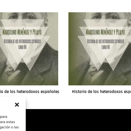
ia de los heterodoxos españoles
Historia de los heterodoxos es
Leer más
Leer más
 para
para estas
gación o las