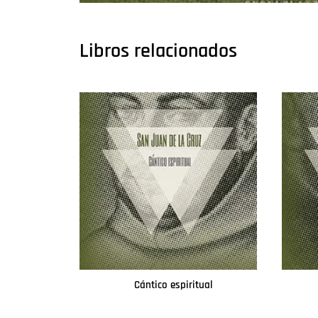
Libros relacionados
Cántico espiritual
Leer más