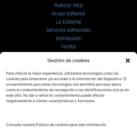
Publicar libro
Grupo Editorial
La Editorial
Servicios editoriales
Distribución
Tarifas
Enviar manuscrito
Gestión de cookies
PRL | Media
Para ofrecer la mejor experiencia, utilizamos tecnologías como las
cookies para almacenar y/o acceder a la información del dispositivo. El
consentimiento para estas tecnologías nos permitirá procesar datos
PRL | Films
como el comportamiento de navegación o las identificaciones únicas en
PRL | Play
este sitio. No dar o retirar el consentimiento puede afectar
negativamente a ciertas características y funciones.
PRL | LAB
PRL | Invierte
Blog
Consulta nuestra Política de cookies para más información.
Noticias