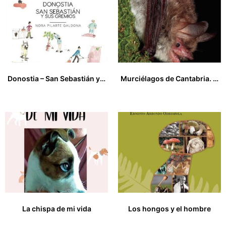
Donostia – San Sebastián y sus gremios
Murciélagos de Cantabria. Poblaciones, distribución y conservación
16,00
€
20,00
€
La chispa de mi vida
Los hongos y el hombre
14,50
€
43,00
€